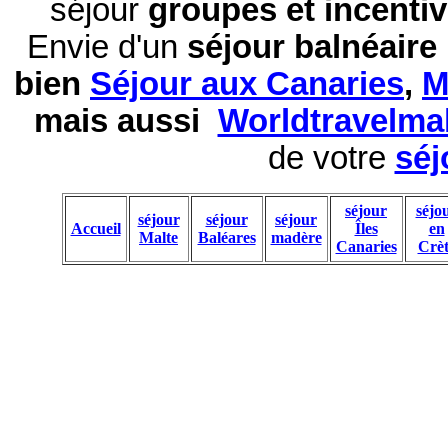
séjour
groupes et incentiv
Envie d'un
séjour balnéaire
bien
Séjour aux Canaries
,
M
mais aussi
Worldtravelma
de votre
séj
séjour
séjo
séjour
séjour
séjour
Accueil
Îles
en
Malte
Baléares
madère
Canaries
Crèt