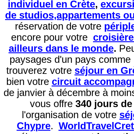
individuel en Crète
,
excurs
de studios,appartements ou 
réservation de
votre
péripl
encore pour votre
croisièr
ailleurs dans le monde
.
Peu
paysages d'un pays comme 
trouverez votre
séjour en Gr
bien votre
circuit accompag
de janvier à décembre à moi
vous offre
340 jours de 
l'organisation de votre
sé
Chypre
.
WorldTravelCre