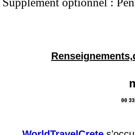
Supplément optionnel : Pen
Renseignements,d
ou b
WorldTravelCrete
s'occu