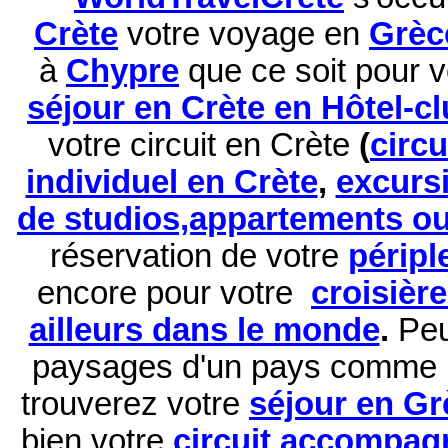
Crète
votre voyage en
Grèc
à
Chypre
que ce soit pour 
séjour en Crète en Hôtel-c
votre circuit en Crète
(
circ
individuel en Crète
,
excurs
de studios,appartements ou 
réservation de
votre
péripl
encore pour votre
croisièr
ailleurs dans le monde
.
Peu
paysages d'un pays comme 
trouverez votre
séjour en Gr
bien votre
circuit accompag