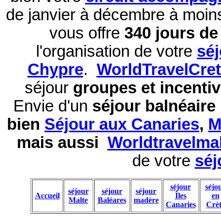
de janvier à décembre à moi
vous offre
340 jours de 
l'organisation de votre
sé
Chypre
.
WorldTravelCre
séjour
groupes et incentiv
Envie d'un
séjour balnéaire
bien
Séjour aux Canaries
,
M
mais aussi
Worldtravelma
de votre
séj
séjour
séjo
séjour
séjour
séjour
Accueil
Îles
en
Malte
Baléares
madère
Canaries
Crèt